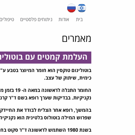
בית
אודות
ניתוחים פלסטיים
טיפולים
מאמרים
העלמת קמטים עם בוטולינ
כימית, שיתוק של עצב.
החומר התגל
נקניקיות. בבדיקות שערך רופא בשם ד"ר קרנ
בהמשך, רופא אחר הצליח לבודד את החיידק מת
שפרוש המילה בוטולוס בלטינית הוא נקניקי
בשנת 1980 השתמש לראשונה ד"ר סקוט בחומר כדרך לטיפול בתיקון פזילה.