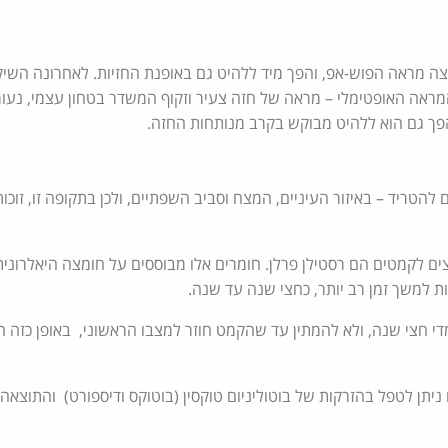
צה מראה הפוש-אפ, והפך מיד ללהיט גם באופנת החזיות. לאחרונה השי
אה האופטימלי – מראה של חזה צעיר וזקוף המשדר בטחון עצמי, נעורים
פך גם הוא ללהיט מבוקש בקרב מנותחות החזה.
ם מתחילים להטריד – באיזור העיניים, המצח וסביב השפתיים, ולכן בתקופה זו, זוכ
ים לקמטים הם רסטילן פרלן. חומרים אלו מבוססים על חומצה היאלרונית
ות למשך זמן רב יותר, כחצי שנה עד שנה.
 מדי חצי שנה, ולא להמתין עד שהקמט חוזר למצבו הראשוני, באופן כזה 
ניתן לטפל בהזרקות של בוטוליניום טוקסין (בוטוקס ודיספורט) והתוצא