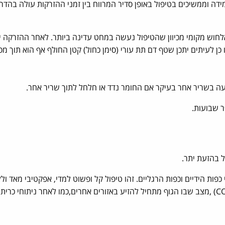
לחוש מקומי מכיוון שהטיפול נעשה במחט עדינה ביותר. לאחר ההזרקה י
ן לעיתים יתכן שטף דם תת עורי (סימן כחול) קטן החולף אף הוא תוך מס
עה בשריר אחר בעיקר אם החומר נדד או חלחל לתוך שריר אחר.
ר שבועות.
ל בהזעת יתר.
ות הידיים וכפות הרגליים. זהו טיפול קל ופשוט למדי, אפקטיבי מאד ול
לוואי בעייתיות של תופעת פיצויׁ(COMPENSASION) ,מצב שבו הגוף מתחיל להזיע באזורים אחרים,כמו לאחר ניתו