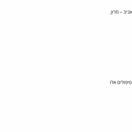
ביב – מרץ,
ית חדש המצטרף לגל ההולך וגובר של דרישה לטיפולים מינימום חודרניים (MINIMUM INVESIVITY). טיפולים אלו