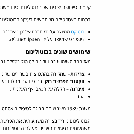
קיימים טיפוסים שונים של הבוטולינום. כיום משתמשים בעיקר בטיפוסים מסוג
בתחום האסתטיקה משתמשים בעיקר בבוטולינום טוקסין מסוג A. בעולם ובארץ משווקים שני מוצר
בוטוקס
המיוצר על ידי חברת אלרגן מארה"ב
דיספורט שמיוצר על ידי Ipsen מאנגליה.
שימושים שונים בבוטולינום
מאז החל השימוש בבוטולינום לטיפול בפזילה נמצ
צרידות
– שמקורה בהתכווצות בשרירים של מית
הקטנת הפרשת רוק
-בחולים עם מחלות נאורו
מיגרנה –
הקלה על הכאב ואף העלמתו.
ועוד.
משנת 1989 משמש החומר גם לטיפולים אסתטיים.
הבוטולינום מוריד בצורה משמעותית את הפרשת ה
משמעותית בפעולת השריר. פעולת הבוטולינום הי