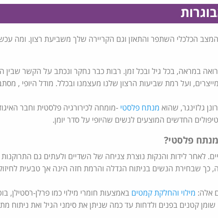
בוגרות
וללדת ילדים. המצב הכלכלי השתפר והתאזן וגם הקריירה שלך משביעת רצון. ומה עכש
ה במראה, בכל גיל ובכל זמן. רבות כבר נחקר ונכתב על הקשר שבין היו
צרים, ועל רמת שביעות הרצון שלנו מעצמנו ובכלל. מודל היופי , מסתב
ונן גלזינגר, שהוא
מנתח פלסטי
-מומחה לכירורגיה פלסטית וחבר האיגוד
טיפולים החדשים המוצעים לנשים שהיופי על סדר יומן.
יים. לאחר לידות והנקות נוצרת צניחה של השדיים ולעתים גם התרוקנות
, כך שבחירת הנשים בניתוח הגדלה והרמת חזה הינה אך טבעית לחיזו
ם אלה:
מילוי והחלקת קמטים
באמצעות חומרי מילוי כמו פרלן-רסטילן, בוט
 שומן קטנים בפנים ולדחות עד כמה שניתן את סימני הגיל ואת ניתוח מת