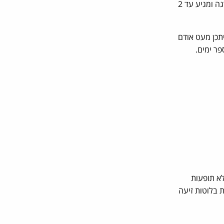
משך ההשפעה של החומר הוא כ 3-4 חודשים. במידה וממשיכים בטיפול באופן סדיר המרווח בין זמני ההזרקות עולה בהדרגה ומגיע עד 2
תכן מעט אודם
פר ימים.
לא תופעות
חי כריתת בלוטות זיעה