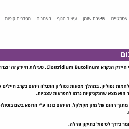
 אסתטיים
שאיבת שומן
עיצוב הגוף
מאמרים
הסדרים-קופות
ום
בוטולינום טוקסין הוא חומר המיוצר בטבע ע"י חיידק הנקרא Clostridium Butolinum. פע
ה לראשונה במאה ה- 19 בזמן מלחמות נפוליון. במהלך מסעות נפוליון התגלה זיהום בקרב חיילי
ר הוא מצא שהנקניקיות גרמו להפרעות עצביות.
וך זיהום של מזון מקולקל. הזיהום כונה ע"י הרופא בשם בוטולוס 
ה.