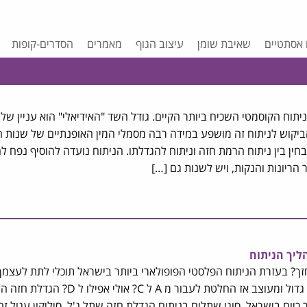
 אסתטיים
שאיבת שומן
עיצוב הגוף
מאמרים
הסדרים-קופות
יתוח הקוסמטי השכיח ביותר הקיים. גודל השד "האידיאלי" הוא עניין של
ביקוש לניתוח זה מושפע במידה רבה מסמלי המין האופנתיים של שנות ה
חין בין ניתוח הרמת חזה וניתוח להגדלתו. הניתוח נועדה להוסיף נפח ל
הריונות והנקות, ויש לשנות גם […]
ליך הניתוח
חזך? בעזרת הניתוח הפלסטי הפופולארי ביותר בישראל תוכלי לתת לעצמ
שתמיד חלמת עליה-חזה גדול ומעוצב אז החלטת לעבור מ A ל C? 
 כיום בישראל. סוגי שתלים בניתוח הגדלת חזה שתל ג'ל סיליקון עגול ז