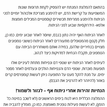
בהתאם להמלצת המנתח יש להפסיק לקחת תרופות שונות
המשפיעות על קרישת הדם, יש להימנע מצריכת אלכוהול יומיים לפני
הניתוח ולהימנע ממריחת תכשירים קוסמטיים המכילים חומצות
אלפא- הידרוקסיות שבוע לפני הניתוח.
לאחר הניתוח האף יהיה נתון בגבס, שיוסר לאחר שבוע ימים. כמו כן,
חלק (קטן) מהמטופלים מתעוררים לאחר הניתוח כששני טמפונים
מצויים בנחיריים שלהם, במידה ואתם משוחררים הביתה עם
הטמפונים, תקבלו הנחיות למדויקות כיצד לנהוג.
לעיתים לאחר הניתוח יש שטפי דם ונפיחות מתחת לעיניים ואלו
תופעות מוכרות. שטפי הדם והנפיחות הולכים ונעלמים לאחר מספר
ימים. על מנת להקל מעט על התופעה ניתן לעשות קומפרסים קרים
באזור (להיזהר לא להרטיב את הגבס).
הנחיות זהירות אחרי ניתוח אף – לגזור ולשמור!
ההמלצה הכללית היא לנוח בימים הראשונים (לא לשכב במיטה כל
הזמן), לא לעשות פעילות גופנית מאומצת. כמו כן, מומלץ להגביה את