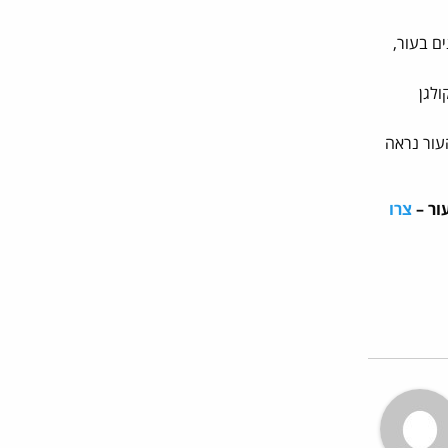
ם בעור,
ולגן
עור נראה
ור –
צרו