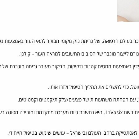
כר בעולם הרפואה, של גרימת נזק מקומי מבוקר לתאי העור באמצעות גלי 
ורם לייצור מוגבר של הסיבים החשובים למראה העור – קולגן.
 עדין באמצעות מחטים קטנות ודקיקות. הדיקור מעורר זרימה מוגברת של 
פל, כדי להשלים את תהליך הטיפול ולזרז אותו.
אה, עם הפחתה משמעותית של פצעים/צלקות/קמטים וקמטוטים.
מערכת Fractora פותחה על ידי חברה ישראלית בשם InVasix . היא נחשבת כיום מערכת מתקדמת ומובילה
ם לאסתטיקה ברחבי העולם ובישראל – עושים שימוש בטיפול הייחודי.