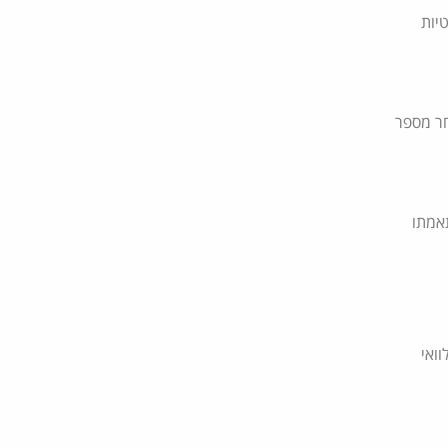
יות
חר מספר
תאמתו
ואי