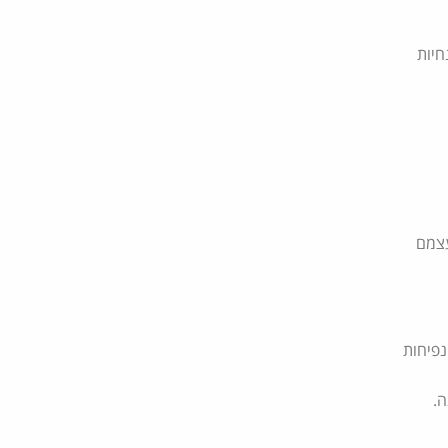
יות
עצמם
נפיחות