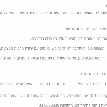
מטופל להתאוששות ונשאר תחת השגחה למשך מספר שעות, בהתאם להנח
ים הראשונים לאחר הניתוח .
פי דם באזור הבטן, תופעות אלו ילכו וירדו בהדרגה.
 ותוצאות סופיות יתקבלו לאחר כחודשיים ימים עם ירידת מרבית הבצקות.
ח יורגשו כאבים עקב מאמץ השרירים שנתפרו ובאזור התפרים. התפרים 
צת הרופא המנתח.
נגר לגבי חבישת האזור ולבישת חגורת בטן ייעודית אשר תסייע להורדת ה
עות בהדרגה.
יתוח מתיחת בטן התקשרו 03-6090339