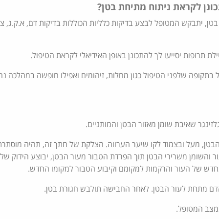
כונן לקראת ניתוח מתיחת בטן?
טן, יתבקש המטופל לבצע בדיקות כלליות הכוללות בדיקות דם, א.ק.ג, צי
ילת תרופות יסייעו לך להתכונן באופן האידיאלי לקראת הטיפול.
חל בתקופה שלפני הטיפול כגון מחלות, זיהומים ואפילו חופשה במהלכה נ
לזינגר שאיבת שומן מאזור הבטן והמותניים.
הבטן, מעל ובצמוד לקו שיער הערווה. הצלקת של חתך זה, תהיה מוסתר
ר והשומן משרירי הבטן תוך הפרדת הטבור מעור הבטן, יבוצע הידוק של 
מחדש של העור והרקמות למקומם וקיבוע הטבור למקומו החדש.
דם מתחת לעור הבטן. לאחר החבישה תולבש חגורת בטן.
במצב המטופל.