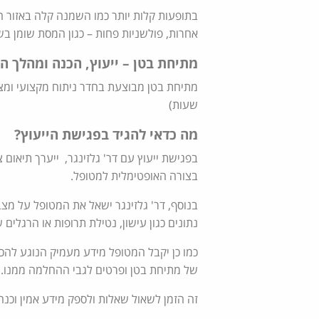
בתופעות קלות יותר כמו השמנה קלה באזור הב
אחרות, פולשניות פחות – כגון המסת שומן בשיטת ה- BodyTite ולא פולש
מתיחת בטן – ייעוץ, הכנה ומהלך ה
מתיחת בטן מבוצעת בחדר ניתוח מקצועי ומצ
שעות)
מה כדאי להגיד בפגישת הייעוץ?
בפגישת ייעוץ עם דר' גלזינגר, ייערך תיאום
בצורה האופטימלית למטופל.
בנוסף, דר' גלזינגר ישאל את המטופל על מצבו
נתונים כגון עישון, נטילת תרופות או הרגלים 
כמו כן יקבל המטופל מידע מעמיק הנוגע להכנה
של מתיחת בטן ופרטים לגבי ההחלמה ממנו.
זה הזמן לשאול שאלות ולספק מידע אמין וכנה 