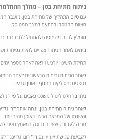
ניתוח מתיחת בטן – מהלך ההחלמה
עם סיום התהליך של מתיחת בטן, מועבר ה
הצוות המטפל ובהתאם למצב המטופל.
מומלץ לרדת מהמיטה ולהתחיל ללכת כבר בימ
בימים לאחר הניתוח צפויים להיות נפיחות ושט
תחילת השינוי יורגש ויראה לאחר מספר ימים,
לאחר הניתוח ובימים הראשונים לאחר הניתו
נספגים ומסולקים מהגוף באופן טבעי.
ניתן בהחלט ליטול משככי כאבים על פי המל
לאחר ניתוח מתיחת בטן, ינחה אותך דר' גלזי
והשגתו של המראה הרצוי באופן מהיר יותר.
חזרה לעבודה שאינה כרוכה במאמץ גופני לוקחת כ10-14 יום. חזרה לפעילות ספורטיבית לוקחת כ 4-6 שבו
לקביעת פגישת ייעוץ עם דר' רונן גלזינגר לקראת נ