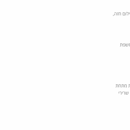
לום חזה,
חשפת
ת מתחת
שרירי