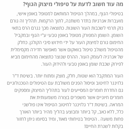
מה עוד חשוב לדעת על טיפולי מיצוק הגוף?
בטיפולי הגוף, במהלך הטיפול המותאם למטופל באופן אישי,
מועברות אנרגיות בתדר משתנה, לתוך הרקמות. תהליך זה גורם
נזק תרמי לשכבות העור השונות. כתוצאה מכך נגרם הרס בתאי
השומן. השומן המפורק מטופל באופן טבעי ע"י הגוף ובמקביל
החימום גורם למיצוק העור על ידי חידוש סיבי הקולגן. כחלק
מהטיפול משולב טיפול בוואקום אשר מאפשר חדירה מקסימלית
של אנרגיה לעומק העור. ההרס שנוצר כתוצאה מהחימום מביא
לפירוק שכבת שומן באופן טבעי ולהידוק העור.
העור המתקבל הוא שטוח, חלק, מוצק ומתוח יותר. בשיטת ד"ר
גלזינגר לחיטוב ופיסול הפנים משולבת עם הטיפולים הטכנולוגיים
גם החדרת חומרים המסייעים לעור בתהליך המיצוק ומספקים
חומרים חיוניים אשר משפרים בצורה משמעותית את
המראה. בשיטת ד"ר גלזינגר לחיטוב הטיפול אינו פולשני
כלל, ללא כאב, קל ביותר ומבוצע בהליך מהיר ביותר האורך
פחות משעה . הטיפול בטיחותי מאוד, ומיד בסיומו ניתן לחזור
בקלות לשגרת החיים!