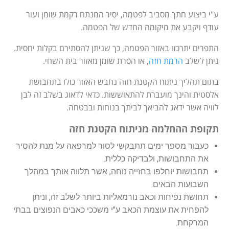
ע"י ביצוע חתך מסביב לפטמה, יסיר המנתח רקמת שומן ועור
עודף ויקבע את מיקומה החדש של הפטמה.
התפרים יתרכזו באזור הפטמה, כך שניתן להסתירם בקלות יחסית.
ניתן לשלב
הרמת חזה
, או הסרת שומן מאזור בית השחי.
בתום תהליך ניתוח הקטנת חזה נחבש האזור כולו בתחבושת
אלסטית והינך מועברת להתאוששות. כדאי לדאוג בשלב זה לבן
לוויה אשר ידאג להביאך לביתך בנוחות ובבטחה.
תקופת ההחלמה מניתוח הקטנת חזה
כעבור מספר ימים תתבקשי לסור למרפאה על מנת להסיר
את התחבושות, ולבדיקה כללית.
תחבושות יוחלפו בחזייה נוחה, אשר תלווה אותך במהלך
השבועות הבאים.
תחושת נפיחות וכאב נורמאליות ביותר לשלב זה, וניתן
להפחית את עוצמת הכאב ע"י משככי כאבים הנפוצים בבתי
המרקחת.