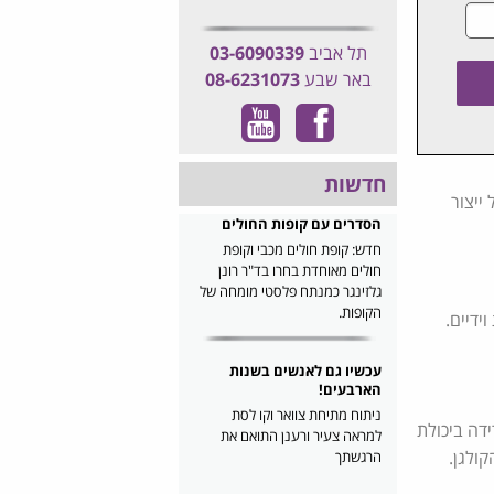
תל אביב
03-6090339
באר שבע
08-6231073
חדשות
ייצור
הסדרים עם קופות החולים
חדש: קופת חולים מכבי וקופת
חולים מאוחדת בחרו בד"ר רונן
גלזינגר כמנתח פלסטי מומחה של
הקופות.
וידיים.
עכשיו גם לאנשים בשנות
הארבעים!
ניתוח מתיחת צוואר וקו לסת
דה ביכולת
למראה צעיר ורענן התואם את
ולגן.
הרגשתך