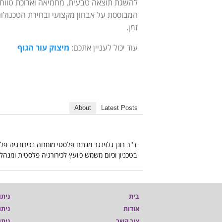
להשגת תוצאה טבעית, מחמיאה וארוכת טווח
המבוססת על אבחון מקצועי ובחירת הטכנולוג
זמן.
עוד יכול לעניין אתכם:
מיצוק עור הגוף
About
Latest Posts
ד"ר רונן גלזינגר מנתח פלסטי מומחה בכירורגיה פל
בטכניון וכיום משמש כיועץ לכירורגיה פלסטית ומנה
בית
ניתו
אודות
ניתו
צור קשר
ניתו