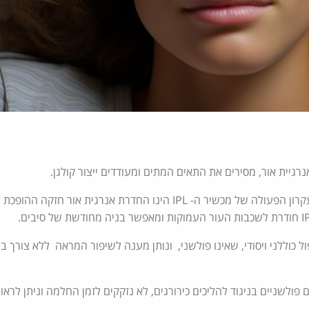
נרגיית אור, מסירים את התאים המתים ומעודדים ייצור קולגן.
מכשיר ה- IPL – פותח בטכנולוגיה חדשנית, עקרון הפעולה של מכשיר ה- IPL הינו החדרת אנרגית אור ח
של טכנולוגיית ה-IPL היא בטיפול כוללני ויסודי, שאינו פולשני, ונותן מענה לשיפור המראה ללא צור
ולשניים בניגוד להליכים כירורגים, לא נזקקים לזמן החלמה וניתן לראו