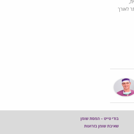
ת,
ר לאורך
בודי טייט – המסת שומן
שאיבת שומן בזרועות