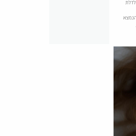
דלדלת
הנמצא