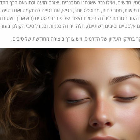
לסטין חדשים, ואילו ככל שאנחנו מתבגרים ייצורם מועט וכתוצאה מכך מת
גמישות, חסר לחות, מחוספס יותר, רגיש, אם נטייה להתקמט ואם נטייה
עור הגורמת לירידה ביכולת היצור של פיברובלסטיים (תא ארוך ושטוח 
ם אלסטיים וסיבים רשתיים), חלה ירידה בכמות ובגודל סיבי הקולגן בעור.
ר בחלקו העליון של הדרמיס. ויש צורך ביצירה מחודשת של סיבים.