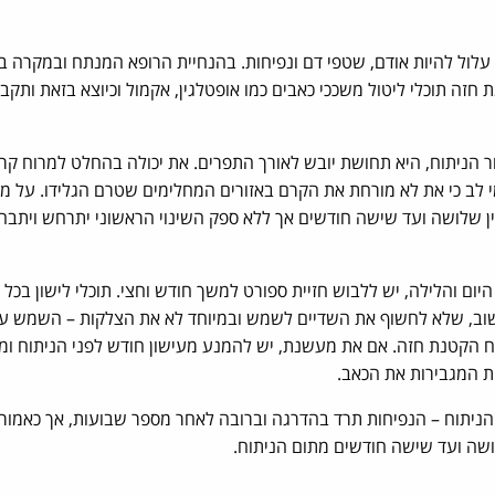
. עלול להיות אודם, שטפי דם ונפיחות. בהנחיית הרופא המנתח ובמקרה ב
זה תוכלי ליטול משככי כאבים כמו אופטלגין, אקמול וכיוצא בזאת ותקב
 הניתוח, היא תחושת יובש לאורך התפרים. את יכולה בהחלט למרוח קר
לב כי את לא מורחת את הקרם באזורים המחלימים שטרם הגלידו. על 
ין שלושה ועד שישה חודשים אך ללא ספק השינוי הראשוני יתרחש ויתבה
ום והלילה, יש ללבוש חזיית ספורט למשך חודש וחצי. תוכלי לישון בכל 
שוב, שלא לחשוף את השדיים לשמש ובמיוחד לא את הצלקות – השמש על
 הקטנת חזה. אם את מעשנת, יש להמנע מעישון חודש לפני הניתוח ומ
ת המגבירות את הכאב.
תוח – הנפיחות תרד בהדרגה וברובה לאחר מספר שבועות, אך כאמור,
ושה ועד שישה חודשים מתום הניתוח.