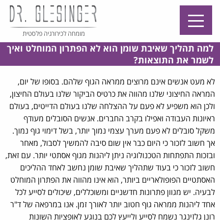
מומחה לכירורגיה פלסטית
למה תהליך שאיבת שומן הוא לא הפתרון המוחלט ואיך
לשמר את התוצאות?
לא מעט אנשים אינם מרוצים ממראה הגוף שלהם. בסופו של יום,
המראה החיצוני שלנו מהווה את כרטיס הביקור שלנו בעולם החיצון,
ולכן הוא משפיע לא פעם על ההצלחה שלנו בעולם הדייטים, בעולם
ראיונות העבודה ואפילו בקרב החברים. אנשים הסובלים מעודף
משקל סובלים לא פעם מערך עצמי נמוך יותר, בשל דימוי גוף נמוך.
אך חשוב לזכור כי היום כבר אין שום סיבה להמשיך לסבול, מאחר
ובזכות התפתחות הטכנולוגיה ניתן ליהנות מגוף אסתטי יותר. עם זאת,
חשוב לזכור כי בעוד שתהליך שאיבת שומן נחשב לאחד ההליכים
האסתטיים הפופולאריים ביותר, הוא אינו מהווה את הפתרון המוחלט
לבעיה. יש מגוון פתרונות חדשניים ומשוכללים, שיכולים לסייע לכל
אחד ליהנות ממראה גוף חטוב יותר לאורך זמן. אנו במרפאה של ד"ר
רונן גלזינגר נשמח לסייע ולייעץ לכם בנוגע לאופציות השונות