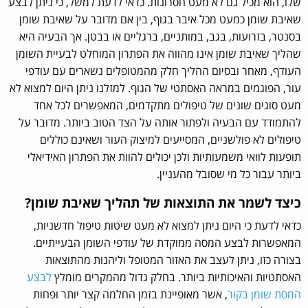
שלו, הוא מכיל גם לא מעט חסרונות. כדאי לדעת למשל, כי ניתן לבצע
שאיבת שומן כמעט מכל איבר בגוף, בין אם מדובר על שאיבת שומן
בסנטר, בזרועות, בגב, במותניים, ברגליים או בבטן. אך הבעיה היא
שהליך שאיבת שומן אינו מהווה את הפתרון המוחלט לבעיית השומן
העודף, מאחר ובסיום ההליך חלק מהמטופלים נשארים עם עודפי
עור, הפוגמים במראה האסתטי של הגוף. למזלנו ניתן היום למצוא לא
מעט סוגים שונים של טיפולים מתקדמים, המאפשרים לכל אחד
להתמודד עם הבעיה ולפתור אותה על הצד הטוב ביותר. מדובר על
טיפולים לא פולשניים, המסייעים למיצוק העור ושאינם כוללים
תופעות לוואי משמעותיות ולכן יכולים להוות את הפתרון האידיאלי
ביותר עבור כל מי שסובל מהעניין.
כיצד לשמר את התוצאות של תהליך שאיבת שומן?
כדאי לדעת כי היום ניתן למצוא לא מעט שיטות טיפול חדשניות,
המאפשרות לבצע המסה ממוקדת של עודפי השומן הבעייתיים.
בצורה כזו, ניתן לעצב את האזור המטופל וליהנות מהתוצאות
האסתטיות והאיכותיות ביותר. בחלק גדול מהמקרים מומלץ
לבצע
המסת שומן בקור
, אשר מאופיינת בזמן החלמה קצר יותר ופחות