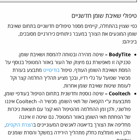
טיפולי שאיבת שומן חדשניים
כפי שצוין בהתחלה, קיימים מספר טיפולים חדשניים בתחום שאיבת
שומן המונעים את הצורך במעבר ניתוחים כירורגיים מסובכים,
ביניהם:
BodyTite –
שיטה מהירה ובטוחה להמסת ושאיבת שומן.
טכניקה זו מאפשרת גם מיצוק של העור באזור המטופל בנוסף על
המסת ושאיבת השומן העודף. טיפול
בודיטייט
מתבצע בעזרת
מכשיר שפועל על גלי רדיו, ובכך מציע תהליך החלמה קצר וקל
לעומת שיטות שאיבת שומן אחרות.
Cooltech –
שיטה נוספת וחדשנית בתחום הטיפול בעודפי שומן,
מתבצעת ע"י הקפאה של תאי השומן. מכשיר ה- Cooltech איננו
פולשני, ולכן זמן ההחלמה מהטיפול הוא קצר עם תוצאות ניכרות
של הפחתת תאי השומן באזור המטופל. גם שיטה זו איננה
מחליפה את הצורך בדיאטה לאנשים המעוניינים ב
הצרת היקפים
,
ולכן היא מומלצת כחלק מתהליך הירידה במשקל והסרת שומנים