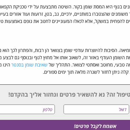
ונים בגוף היא המסת שומן בקור. השיטה מתבצעת על ידי טכניקת הקפאה
שומנים שהצטברו במותניים, ירכיים, גב, בטן, זרועות ועוד אזורים בעיית
וצים להפחית במשקל, אלא לכאלו המעוניינים לחטב את גופם באמצעות טי
אה. הסיבות להיווצרות עודפי שומן בצוואר הן רבות, והפתרון לכך הוא מ
NeckT מאפשר להמיס את השומן העודף באזור זה, לשאוב אותו אל מחוץ לגוף ובנוסף גם לבצע 
אה טבעי, מחוטב ואסתטי לצוואר. התהליך של
שאיבת שומן בסנטר
הינו מ
לה ניתן לחזור לשגרה מלאה תוך ימים ספורים.
יפול זה? נא להשאיר פרטים ונחזור אליך בהקדם!