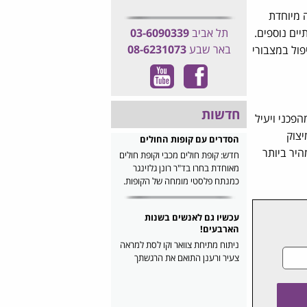
 מיוחדת
יים נוספים.
תל אביב
03-6090339
באר שבע
08-6231073
פול במצבורי
חדשות
הפכני ויעיל
מיצוק
הסדרים עם קופות החולים
היר ביותר
חדש: קופת חולים מכבי וקופת חולים
מאוחדת בחרו בד"ר רונן גלזינגר
כמנתח פלסטי מומחה של הקופות.
עכשיו גם לאנשים בשנות
הארבעים!
ניתוח מתיחת צוואר וקו לסת למראה
צעיר ורענן התואם את הרגשתך