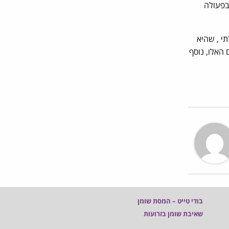
בפעולה
תי , שהיא
 האלו, נוסף
בודי טייט – המסת שומן
שאיבת שומן בזרועות