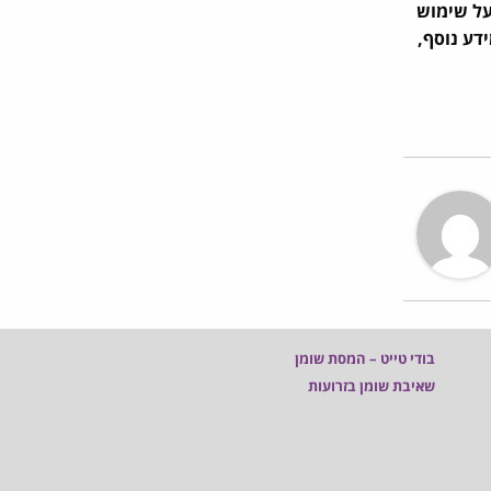
על שימוש
דע נוסף,
בודי טייט – המסת שומן
שאיבת שומן בזרועות