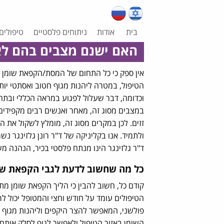
בית
אודות
ניתוחים פלסטיים
טיפולים
האם ישנם מצבים בהם לא
אין ספק כי כל התחום של המסת/הקפאת שומן ה
הטיפול, במטרה ליהנות מגוף חטוב ואסתטי יותר.
וכדומה, דבר שעלול לפגוע במראה הכללי ובתחוש
במצבים מסוג זה, מאחר ואנשים רבים מקפידים 
זזים. לכן במקרים מסוג זה, מומלץ לשקול את ה
ולתמיד. אנו בקליניקה של ד"ר רונן גלזינגר 
ד"ר גלזינגר הינו מנתח פלסטי בכיר, הנהנה משנ
כל מה שחשוב לדעת לגבי הקפאת שו
קודם כל, חשוב להבין כי הליך הקפאת שומן מת
הטיפולים עומד על חודש וחצי והמטופל יכול ל
פולשני, המאפשר להצר היקפים וליהנות מגוף ח
השומן באזור הטיפול ולאפשר לגוף לסלק אותם