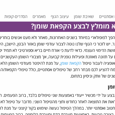
 אסתטיים
שאיבת שומן
עיצוב הגוף
מאמרים
הסדרים-קופות
 מומלץ לבצע הקפאת שומן?
פך לפופולארי במיוחד בשנים האחרונות, מאחר ולא מעט אנשים בוחרים
 יש לזכור כי הגוף שלנו נוטה לצבור עודפי שומן באזור הבטן, הישבן, הי
ת הדימוי העצמי. כדאי לדעת כי אורח חיים בריא וספורטיבי לא תמיד יכו
על תזונה מאוזנת ופעילות גופנית קבועה, אך מצבורי השומן העקשניים
אופציה לעבור טיפול
הקפאת שומן
, על מנת להיפטר מעודפי השומן הלא 
נשמח להציע לכם מבחר רחב של טיפולים אסתטיים, כולל טיפולי הקפאת/ה
ים של וותק וניסיון בתחום.
מן
בצע על ידי מכשיר ייעודי באמצעות שני טיפולים בלבד, ברוב הפעמים. ה
ראות את התוצאה לאחר כחודש וחצי מהטיפול השני. מדובר על טיפול לא כ
טוב ואסתטי יותר. במהלך הטיפול נעשה שימוש בקור קיצוני על מנת לה
 בצורה טבעית, באמצעות מערכת הדם ומערכת הלימפה. ברוב הפעמים נ