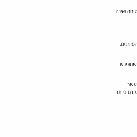
וחה ואינה
סימנים.
 שמופרש
 עשר
קדם ביותר