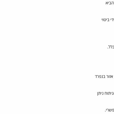
ח להביא
 ביטוי
לל.
אזור בנפרד
יתוח ניתן
פשרי.