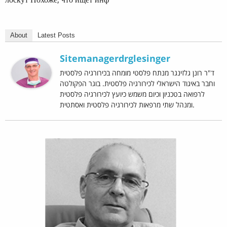
About
Latest Posts
Sitemanagerdrglesinger
ד"ר רונן גלזינגר מנתח פלסטי מומחה בכירורגיה פלסטית
וחבר באיגוד הישראלי לכירורגיה פלסטית. בוגר הפקולטה
לרפואה בטכניון וכיום משמש כיועץ לכירורגיה פלסטית
ומנהל שתי מרפאות לכירורגיה פלסטית ואסתטית.