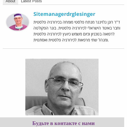
About
Latest Posts
Sitemanagerdrglesinger
ד"ר רונן גלזינגר מנתח פלסטי מומחה בכירורגיה פלסטית
וחבר באיגוד הישראלי לכירורגיה פלסטית. בוגר הפקולטה
לרפואה בטכניון וכיום משמש כיועץ לכירורגיה פלסטית
ומנהל שתי מרפאות לכירורגיה פלסטית ואסתטית.
Будьте в контакте с нами